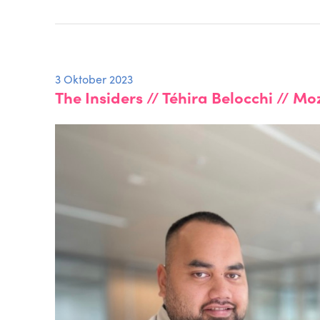
3 Oktober 2023
The Insiders // Téhira Belocchi // 