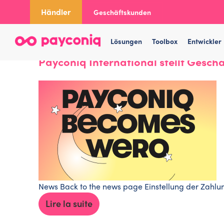
Skip
Händler
Geschäftskunden
to
content
Lösungen
Toolbox
Entwickler
20 Mai 2026
Payconiq International stellt Geschä
News Back to the news page Einstellung der Zahlungs
Lire la suite