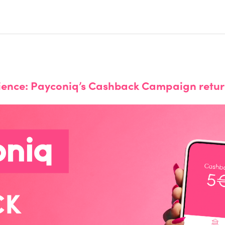
ence: Payconiq’s Cashback Campaign returns