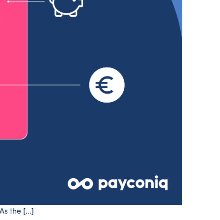
the [...]