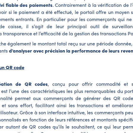
ivi fiable des paiements
. Contrairement à la vérification de l
voir si le paiement a été effectué, le portail offre un moyen s
iements entrants. En particulier pour les commerçants qui ne
 caisse, il s’agit de leur principal outil de surveillan
a transparence et l’efficacité de la gestion des transactions P
fiche également le montant total reçu sur une période donnée,
ants
d’analyser avec précision la performance de leurs reven
’un QR code
réation de QR codes
, conçu pour offrir commodité et 
est l’une des caractéristiques les plus remarquables du por
onnalité permet aux commerçants de générer des QR cod
t sans effort, facilitant ainsi les transactions et améliora
tilisateur. Grâce à son interface intuitive, les commerçants pe
nnalisés en fonction de leurs références et montants spécifiq
éer autant de QR codes qu’ils le souhaitent, ce qui leur perm