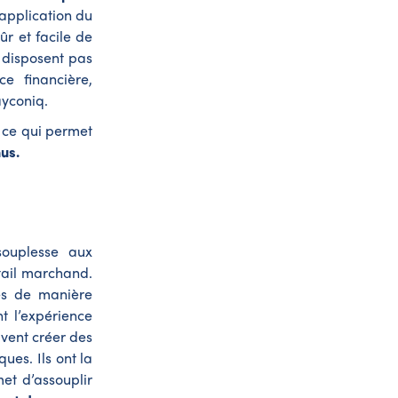
’application du
ûr et facile de
 disposent pas
ce financière,
ayconiq.
 ce qui permet
us.
souplesse aux
tail marchand.
es de manière
nt l’expérience
uvent créer des
ues. Ils ont la
et d’assouplir