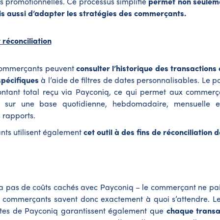
es promotionnelles. Ce processus simplifié
permet non seulem
s aussi d’adapter les stratégies des commerçants.
 réconciliation
 commerçants peuvent
consulter l’historique des transactions
pécifiques
à l’aide de filtres de dates personnalisables. Le p
tant total reçu via Payconiq, ce qui permet aux commerç
s sur une base quotidienne, hebdomadaire, mensuelle e
 rapports.
ts utilisent également
cet outil à des fins de réconciliation
y a pas de coûts cachés avec Payconiq – le commerçant ne pai
s commerçants savent donc exactement à quoi s’attendre. Le
stes de Payconiq garantissent également que
chaque transa