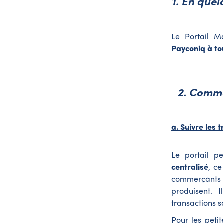
1. En que
Le Portail M
Payconiq à to
2. Commen
a. Suivre les 
Le portail 
centralisé
, ce
commerçants d
produisent. 
transactions sa
Pour les petit