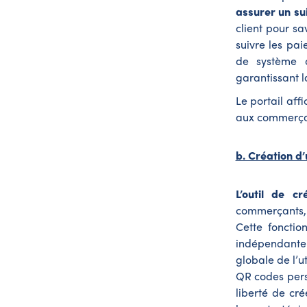
assurer un su
client pour sa
suivre les pa
de système de
garantissant l
Le portail af
aux commerç
b. Création d
L’outil de c
commerçants, 
Cette foncti
indépendante e
globale de l’u
QR codes perso
liberté de cr