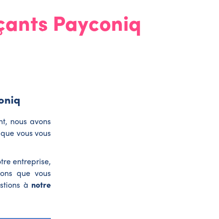
rçants Payconiq
coniq
nt, nous avons
e que vous vous
re entreprise,
ions que vous
estions à
notre