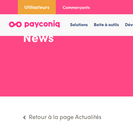
Skip
Utilisateurs
Commerçants
to
content
Solutions
Boite à outils
Dév
News
Retour à la page Actualités