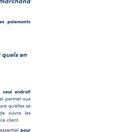
l marchand
les paiements
t quels en
 seul endroit
éel permet aux
re qu’elles se
de suivre les
ce client.
 essentiel
pour