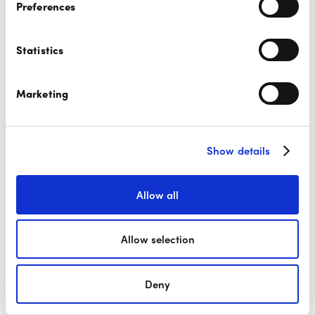
Preferences
Statistics
Comment accepter
Payconiq sur votre
Marketing
terminal ?
Show details
Allow all
Choisissez
Allow selection
l’acquéreur qui
vous convient
Deny