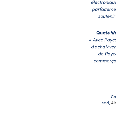
électroniqu
parfaiteme
soutenir
Quote Wor
«
Avec Payco
d’achat/vent
de Payco
commerçant
Co
Lead,
Al