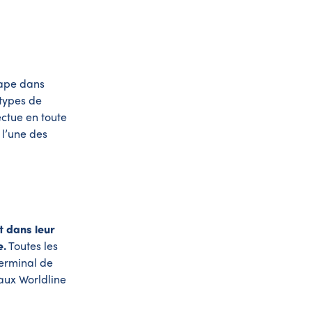
tape dans
 types de
ectue en toute
l’une des
t dans leur
e.
Toutes les
terminal de
naux Worldline