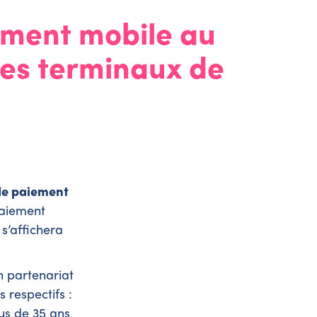
ement mobile au
les terminaux de
de paiement
paiement
s’affichera
n partenariat
 respectifs :
lus de 35 ans