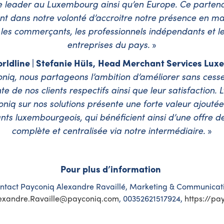
e leader au Luxembourg ainsi qu’en Europe. Ce partenari
nt dans notre volonté d’accroitre notre présence en ma
 les commerçants, les professionnels indépendants et le
entreprises du pays.
»
ldline | Stefanie Hüls,
Head Merchant Services Lux
niq, nous partageons l’ambition d’améliorer sans cesse
e de nos clients respectifs ainsi que leur satisfaction. 
niq sur nos solutions présente une forte valeur ajoutée
s luxembourgeois, qui bénéficient ainsi d’une offre 
complète et centralisée via notre intermédiaire.
»
Pour plus d’information
ntact Payconiq Alexandre Ravaillé, Marketing & Communicat
exandre.Ravaille@payconiq.com
, 00352621517924,
https://pa