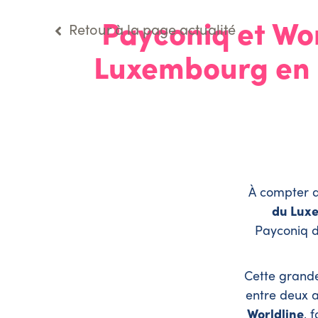
Payconiq et Wo
Retour à la page actualité
Luxembourg en a
À compter 
du Lux
Payconiq d
Cette grande
entre deux a
Worldline
, 