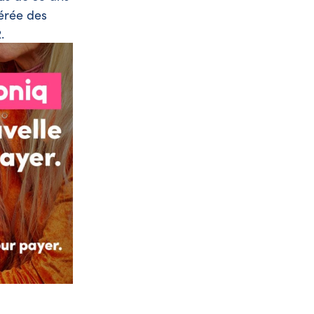
férée des
.