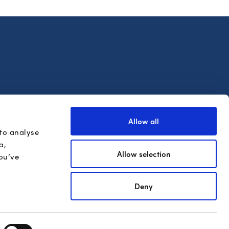
ernational
Allow all
ng
 to analyse
a,
Allow selection
ou’ve
Deny