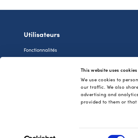
Utilisateurs
Fonctionnalités
Où payer ?
This website uses cookies
Sécurité
We use cookies to person
FAQ Utilisateurs
our traffic. We also shar
Procédure de réclamation
advertising and analytic
provided to them or that 
Consent