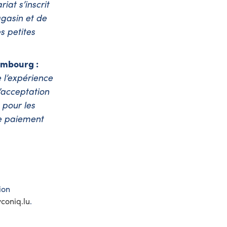
at s’inscrit
gasin et de
s petites
embourg :
 l’expérience
L’acceptation
 pour les
de paiement
ion
yconiq.lu
.