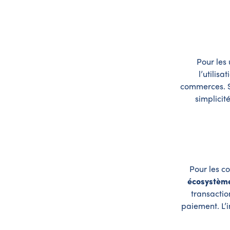
Pour les
l’utilis
commerces. Sa
simplicit
Pour les c
écosystème 
transactio
paiement. L’i