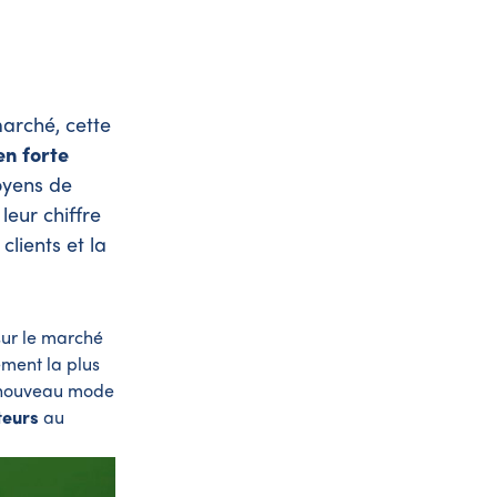
marché, cette
en forte
oyens de
eur chiffre
lients et la
sur le marché
ement la plus
n nouveau mode
teurs
au