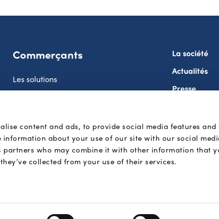
Commerçants
La société
Actualités
Les solutions
Presse
Développeurs
Payconiq Int
Charte de confidentialité
Whistleblowi
alise content and ads, to provide social media features and
e information about your use of our site with our social medi
s partners who may combine it with other information that y
they’ve collected from your use of their services.
Préférences de